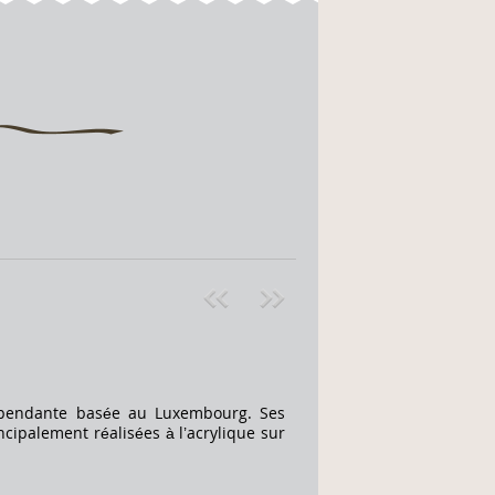
Pre
ext
v
»
dépendante basée au Luxembourg. Ses
cipalement réalisées à l’acrylique sur