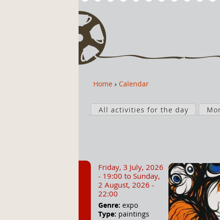
Home
›
Calendar
Y
o
P
u
All activities for the day
Mo
r
a
i
r
m
e
a
h
r
Friday, 3 July, 2026
e
y
- 19:00
to
Sunday,
r
t
2 August, 2026 -
22:00
e
a
Genre:
expo
b
Type:
paintings