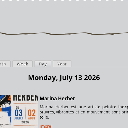
nth
Week
Day
(active tab)
Year
Monday, July 13 2026
Marina Herber
Marina Herber est une artiste peintre in
œuvres, vibrantes et en mouvement, sont prin
toile.
[more]