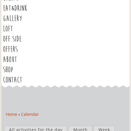
EAT&DRINK
GALLERY
LOFT
OFF SIDE
OFFERS
ABOUT
SHOP
CONTACT
Home
›
Calendar
Y
o
P
u
All activities for the day
Month
Week
r