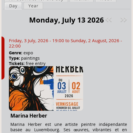
a
Day
(active tab)
Year
i
r
m
Monday, July 13 2026
e
a
Pre
ext
h
r
v
»
e
y
Friday, 3 July, 2026 - 19:00
to
Sunday, 2 August, 2026 -
r
t
22:00
e
a
Genre:
expo
Type:
paintings
b
Tickets:
free entry
s
Marina Herber
Marina Herber est une artiste peintre indépendante
basée au Luxembourg. Ses œuvres, vibrantes et en