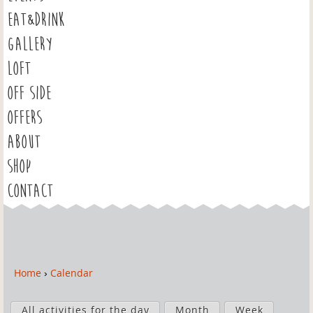
EAT&DRINK
GALLERY
LOFT
OFF SIDE
OFFERS
ABOUT
SHOP
CONTACT
Home
›
Calendar
Y
o
P
u
All activities for the day
Month
Week
r