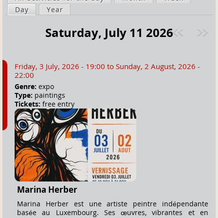
a
Day
(active tab)
Year
i
r
m
Saturday, July 11 2026
e
a
Pre
ext
h
r
v
»
e
y
Friday, 3 July, 2026 - 19:00
to
Sunday, 2 August, 2026 -
r
t
22:00
e
a
Genre:
expo
Type:
paintings
b
Tickets:
free entry
s
Marina Herber
Marina Herber est une artiste peintre indépendante
basée au Luxembourg. Ses œuvres, vibrantes et en