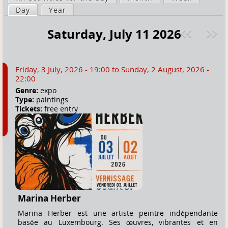
a
Day
(active tab)
Year
i
r
m
Saturday, July 11 2026
e
a
Pre
ext
h
r
v
»
e
y
Friday, 3 July, 2026 - 19:00
to
Sunday, 2 August, 2026 -
r
t
22:00
e
a
Genre:
expo
Type:
paintings
b
Tickets:
free entry
s
Marina Herber
Marina Herber est une artiste peintre indépendante
basée au Luxembourg. Ses œuvres, vibrantes et en