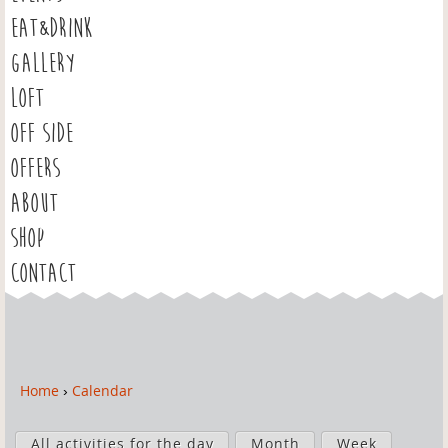
EAT&DRINK
GALLERY
LOFT
OFF SIDE
OFFERS
ABOUT
SHOP
CONTACT
Home
›
Calendar
Y
o
P
u
All activities for the day
Month
Week
r