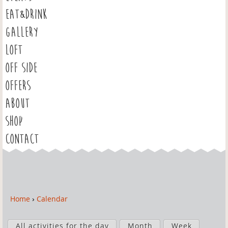
EAT&DRINK
GALLERY
LOFT
OFF SIDE
OFFERS
ABOUT
SHOP
CONTACT
Home
›
Calendar
Y
o
P
u
All activities for the day
Month
Week
r