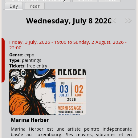
a
Day
(active tab)
Year
i
r
m
Wednesday, July 8 2026
e
a
Pre
ext
h
r
v
»
e
y
Friday, 3 July, 2026 - 19:00
to
Sunday, 2 August, 2026 -
r
t
22:00
e
a
Genre:
expo
Type:
paintings
b
Tickets:
free entry
s
Marina Herber
Marina Herber est une artiste peintre indépendante
basée au Luxembourg. Ses œuvres, vibrantes et en