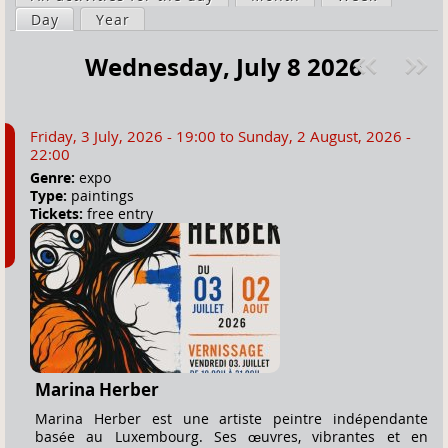
a
Day
(active tab)
Year
i
r
m
Wednesday, July 8 2026
e
a
Pre
ext
h
r
v
»
e
y
Friday, 3 July, 2026 - 19:00
to
Sunday, 2 August, 2026 -
r
t
22:00
e
a
Genre:
expo
Type:
paintings
b
Tickets:
free entry
s
Marina Herber
Marina Herber est une artiste peintre indépendante
basée au Luxembourg. Ses œuvres, vibrantes et en