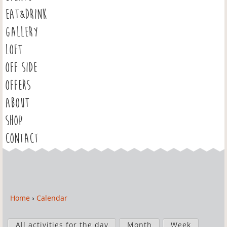
EAT&DRINK
GALLERY
LOFT
OFF SIDE
OFFERS
ABOUT
SHOP
CONTACT
Home
›
Calendar
Y
o
P
u
All activities for the day
Month
Week
r