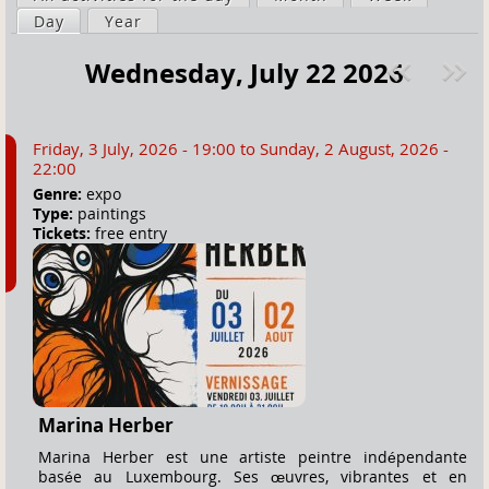
a
Day
(active tab)
Year
i
r
m
Wednesday, July 22 2026
e
a
Pre
ext
h
r
v
»
e
y
Friday, 3 July, 2026 - 19:00
to
Sunday, 2 August, 2026 -
r
t
22:00
e
a
Genre:
expo
Type:
paintings
b
Tickets:
free entry
s
Marina Herber
Marina Herber est une artiste peintre indépendante
basée au Luxembourg. Ses œuvres, vibrantes et en