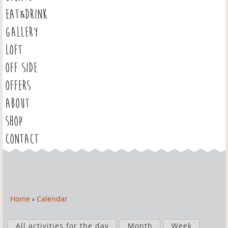
EAT&DRINK
GALLERY
LOFT
OFF SIDE
OFFERS
ABOUT
SHOP
CONTACT
Home
›
Calendar
Y
o
P
u
All activities for the day
Month
Week
r