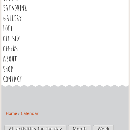
EAT&DRINK
GALLERY
LOFT
OFF SIDE
OFFERS
ABOUT
SHOP
CONTACT
Home
›
Calendar
Y
o
P
u
All activities for the day
Month
Week
r