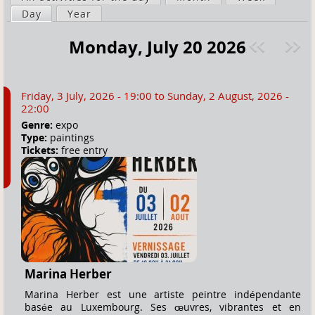
a
Day
(active tab)
Year
i
r
m
Monday, July 20 2026
e
a
Pre
ext
h
r
v
»
e
y
Friday, 3 July, 2026 - 19:00
to
Sunday, 2 August, 2026 -
r
t
22:00
e
a
Genre:
expo
Type:
paintings
b
Tickets:
free entry
s
Marina Herber
Marina Herber est une artiste peintre indépendante
basée au Luxembourg. Ses œuvres, vibrantes et en