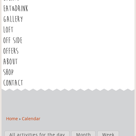
EAT&DRINK
GALLERY
LOFT
OFF SIDE
OFFERS
ABOUT
SHOP
CONTACT
Home
›
Calendar
Y
o
P
u
All activities for the day
Month
Week
r