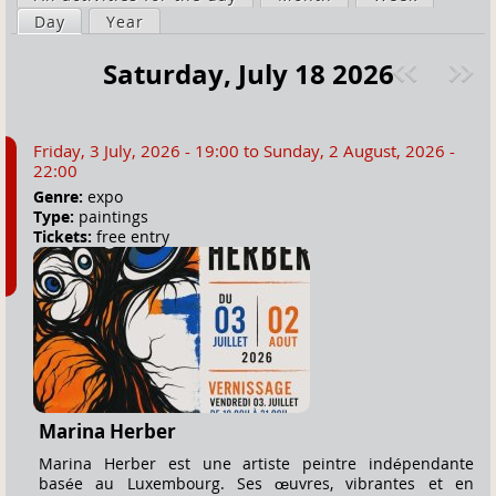
a
Day
(active tab)
Year
i
r
m
Saturday, July 18 2026
e
a
Pre
ext
h
r
v
»
e
y
Friday, 3 July, 2026 - 19:00
to
Sunday, 2 August, 2026 -
r
t
22:00
e
a
Genre:
expo
Type:
paintings
b
Tickets:
free entry
s
Marina Herber
Marina Herber est une artiste peintre indépendante
basée au Luxembourg. Ses œuvres, vibrantes et en