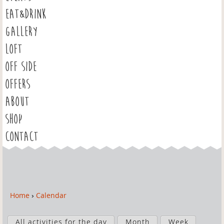
EAT&DRINK
GALLERY
LOFT
OFF SIDE
OFFERS
ABOUT
SHOP
CONTACT
Home
›
Calendar
Y
o
P
u
All activities for the day
Month
Week
r