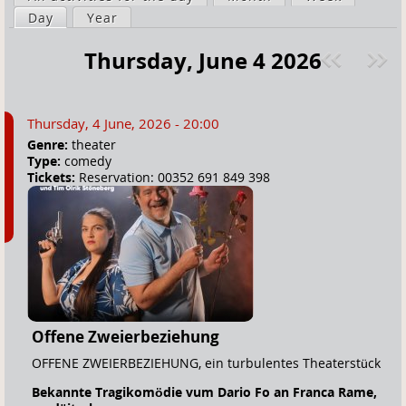
a
Day
(active tab)
Year
i
r
m
Thursday, June 4 2026
e
a
Pre
ext
h
r
v
»
e
y
Thursday, 4 June, 2026 - 20:00
r
t
Genre:
theater
e
a
Type:
comedy
Tickets:
Reservation: 00352 691 849 398
b
s
Offene Zweierbeziehung
OFFENE ZWEIERBEZIEHUNG, ein turbulentes Theaterstück
Bekannte Tragikomödie vum Dario Fo an Franca Rame,