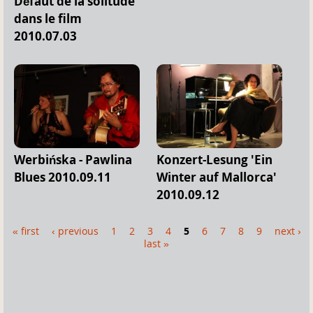
Défaut de la solitude
dans le film
2010.07.03
Werbińska - Pawlina
Konzert-Lesung 'Ein
Blues 2010.09.11
Winter auf Mallorca'
2010.09.12
« first
‹ previous
1
2
3
4
5
6
7
8
9
next ›
P
last »
a
g
e
s