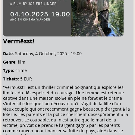
e
h
e
r
e
Vermësst!
Date:
Saturday, 4 October, 2025 - 19:00
Genre:
film
Type:
crime
Tickets:
5 EUR
"Vermësst!" est un thriller criminel poignant qui explore les
limites du désespoir et du courage. Une femme est retenue
captive dans une maison isolée en pleine forêt et le drame
s'intensifie lorsque l'on découvre qu'il s'agit de la fille d'un
vieux couple qui ont recemment gagné beaucoup d'argent à la
loterie. Les parents et la police cherchent désespérément à la
retrouver. Le coupable, qui n'est autre que le mari de la
victime, prévoit de prendre l'argent gagné par les parents
comme rançon pour financer sa fuite du pays, aidé dans ce