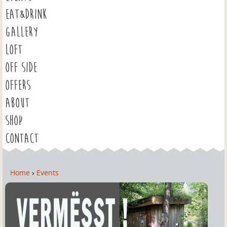
EAT&DRINK
GALLERY
LOFT
OFF SIDE
OFFERS
ABOUT
SHOP
CONTACT
Home
›
Events
Y
o
u
a
r