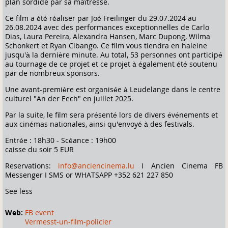
plan sordide par sa maîtresse.
Ce film a été réaliser par Joé Freilinger du 29.07.2024 au
26.08.2024 avec des performances exceptionnelles de Carlo
Dias, Laura Pereira, Alexandra Hansen, Marc Dupong, Wilma
Schonkert et Ryan Cibango. Ce film vous tiendra en haleine
jusqu'à la dernière minute. Au total, 53 personnes ont participé
au tournage de ce projet et ce projet à également été soutenu
par de nombreux sponsors.
Une avant-première est organisée à Leudelange dans le centre
culturel "An der Eech" en juillet 2025.
Par la suite, le film sera présenté lors de divers événements et
aux cinémas nationales, ainsi qu'envoyé à des festivals.
Entrée : 18h30 - Scéance : 19h00
caisse du soir 5 EUR
Reservations:
info@anciencinema.lu
I Ancien Cinema FB
Messenger I SMS or WHATSAPP +352 621 227 850
See less
Web:
FB event
Vermesst-un-film-policier