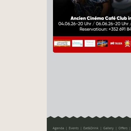
Agenda
Events
Eat&Drink
Gallery
Offers