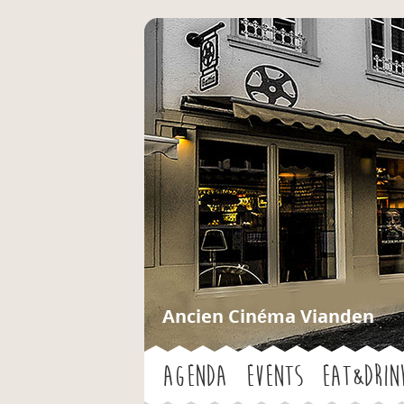
Ancien Cinéma Vianden
Agenda
Events
Eat&Drin