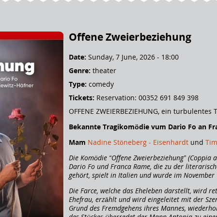
Offene Zweierbeziehung
Date:
Sunday, 7 June, 2026 - 18:00
Genre:
theater
Type:
comedy
Tickets:
Reservation: 00352 691 849 398
OFFENE ZWEIERBEZIEHUNG, ein turbulentes 
Bekannte Tragikomödie vum Dario Fo an Fr
Mam
Nadine Stöneberg - Eisenhardt
und
Tim
Die Komödie “Offene Zweierbeziehung” (Coppia a
Dario Fo und Franca Rame, die zu der literaris
gehört, spielt in Italien und wurde im November
Die Farce, welche das Eheleben darstellt, wird re
Ehefrau, erzählt und wird eingeleitet mit der Szen
Grund des Fremdgehens ihres Mannes, wiederhol
des Stückes überredet der Mann Antonia zu eine