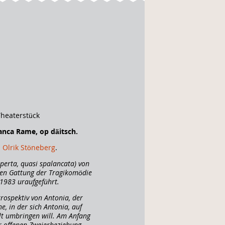
Theaterstück
anca Rame, o
p däitsch.
 Olrik Stöneberg
.
perta, quasi spalancata) von
chen Gattung der Tragikomödie
 1983 uraufgeführt.
trospektiv von Antonia, der
e, in der sich Antonia, auf
t umbringen will. Am Anfang
r offenen Zweierbeziehung,