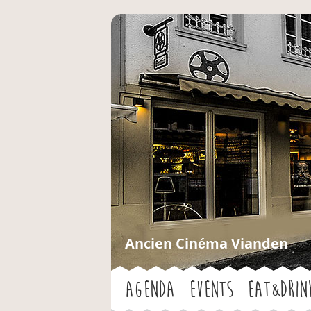
Ancien Cinéma Vianden
Agenda
Events
Eat&Drin