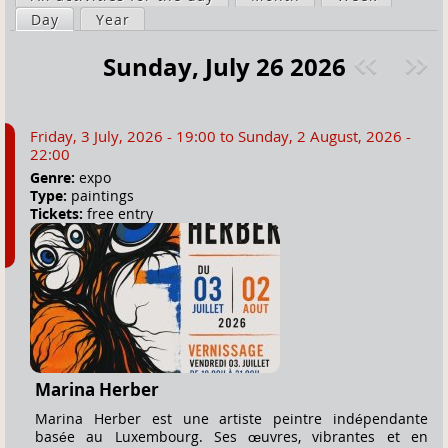
a
Day
(active tab)
Year
i
r
m
Sunday, July 26 2026
e
a
Pre
ext
h
r
v
»
e
y
Friday, 3 July, 2026 - 19:00
to
Sunday, 2 August, 2026 -
r
t
22:00
e
a
Genre:
expo
Type:
paintings
b
Tickets:
free entry
s
Marina Herber
Marina Herber est une artiste peintre indépendante
basée au Luxembourg. Ses œuvres, vibrantes et en