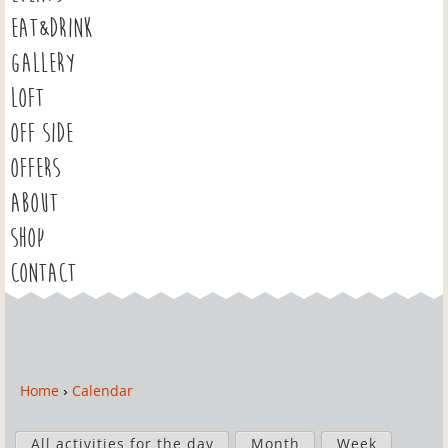
EAT&DRINK
GALLERY
LOFT
OFF SIDE
OFFERS
ABOUT
SHOP
CONTACT
Home
›
Calendar
Y
o
P
u
All activities for the day
Month
Week
r